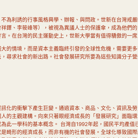
、不為利誘的行事風格興學、辦報、與問政。世新在台灣戒嚴
曾祥鐸、李筱峰等），被視為異議人士的保護傘，成為他們的
發言。在台灣的民主運動史上，世新大學當有值得驕傲的一席
獨大的情境，而是資本主義臨終引發的全球性危機，需要更多
法，尋求社會的新出路。社會發展研究所要為這些知識分子營
資訊化的衝擊下產生巨變。通過資本、商品、文化、資訊及勞
個人的主觀建構。向來只著眼經濟成長的「發展研究」面臨環
為此一學科的基本概念。 台灣自1992年起，國民平均產
就是畸形的經濟成長，而非有機的社會發展。全球化導致國際