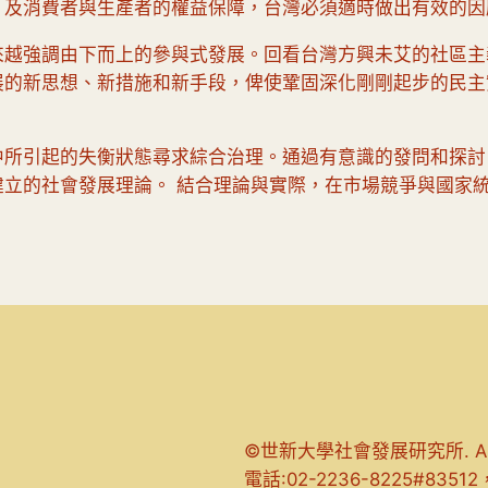
，及消費者與生產者的權益保障，台灣必須適時做出有效的因
來越強調由下而上的參與式發展。回看台灣方興未艾的社區主
展的新思想、新措施和新手段，俾使鞏固深化剛剛起步的民主
中所引起的失衡狀態尋求綜合治理。通過有意識的發問和探討
建立的社會發展理論。 結合理論與實際，在市場競爭與國家
©世新大學社會發展研究所. All rig
電話:02-2236-8225#83512